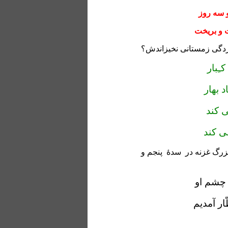
و سه روز
 و بریخت
سردگی زمستانی نخیزاندش؟
ـِبار
د بهار
ی کند
می کند
رگ غزنه در
سدۀ
پنجم و
 چشم او
ار آمدیم