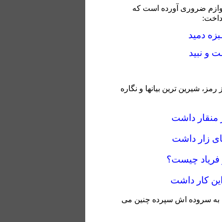
لوازم ضروری آورده است که
رداخت:
بزه دمید
 و نبید
رمز، شیرین ترین بیانها و نگاره
 منقار داشت
ای زار داشت
 فریاد چیست؟
ین کار داشت
دل به سروده اش سپرده چنین می