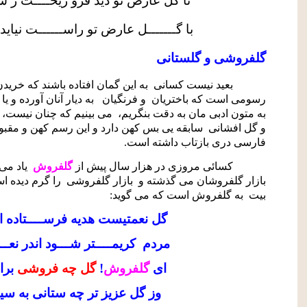
تا گل عارض تو دید فرو ریخــــت ز شــ
با گـــــــل عارض تو راســــــت نیاید
گلفروشی و گلستانی
بعید نیست کسانی
به این گمان افتاده باشند که خرید
رسومی است که باختریان
و فرنگیان
به دیار آنان آورده و ی
به متون ادبی مان به دقت بنگریم،
می بینیم که چنان نیست، 
و گل افشانی
سابقه یی بس کهن دارد و این رسم کهن و مقبو
فارسی دری بازتاب داشته است.
کسائی مروزی در هزار سال پیش از
گلفروش
یاد می 
بازار گلفروشان می گذشته و
بازار گلفروشی
را گرم دیده 
بیت
به گلفروش است که می گوید:
گل نعمتیست هدیه فرســــتاده 
مردم
کریمــــتر شـــود اندر نعــ
ای
گلفروش
!
گل چه فروشی
برا
وز گل عزیز تر چه ستانی به سی