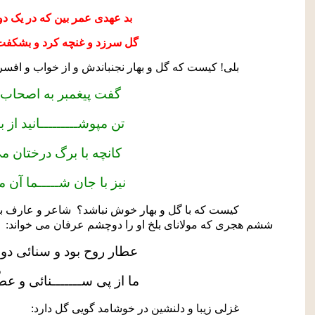
بد عهدی عمر بین که در یک د
گل سرزد و غنچه کرد و بشکفت
بلی! کیست که گل و بهار نجنباندش و از خواب و اف
گفت پیغمبر به اصحاب ک
تن مپوشـــــــــانید از با
کانچه با برگ درختان م
نیز با جان شـــــما آن 
کیست که با گل و بهار خوش نباشد؟
شاعر و عارف بز
ششم هجری که مولانای بلخ او را دوچشم عرفان می خواند:
عطار روح بود و سنائی دو
ما از پی ســـــــنائی و عطّ
غزلی زیبا و دلنشین در خوشامد گویی گل دارد: