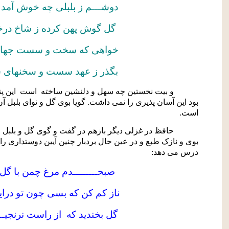
دوشـــم ز بلبلی چه خوش آمد
گل گوش پهن کرده ز شاخ در
خواهی که سخت و سست جهان ب
بگذر ز عهد سست و سخنهای
و بیت نخستین چه سهل و دلنشین ساخته
است
این پ
بود این آسان پذیری را نمی داشت. گویا بوی گل و نوای بلبل آ
است.
حافظ در غزلی دیگر بازهم در گفت و گوی گل و بلبل ا
بوی و نازک طبع و در عین حال بردبار چنین آیین دوستداری ر
درس می دهد:
صبحــــــــدم مرغ چمن با گ
ناز کم کن که بسی چون تو درا
گل بخندید که
از راست نرنجیـــ