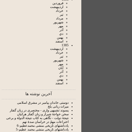
فروردين
ارديبهشت
خرداد
تير
مرداد
شهريور
مهر
آذر
دي
بهمن
اسفند
1385
ارديبهشت
خرداد
تير
شهريور
مهر
آبان
آذر
دي
بهمن
اسفند
آخرین نوشته ها
دوستی خاندان پیامبر در مشرق اسلامی
میراث زبانی بلخ
پسوند تشبیهی واری - مختصری در زبان گفتار
سخن خواجۀ شیراز و زبان گفتار هراتیان
نتيجۀ دولت - نگاهى به كتاب نتيجة الدولة و برخی
اختراعات مهمّ در خراسان سدۀ نهم
یادداشتهای تاریخی منشی محمدعظیم-6
یادداشتهای تاریخی منشی محمد عظیم-5