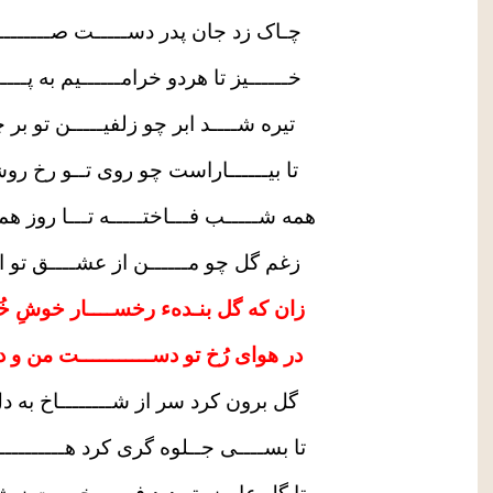
چـاک زد جان پدر دســـــت صـــــــــ
خــــــیز تا هردو خرامــــــیم به پـــ
تیره شــــد ابر چو زلفیـــــن تو بر 
تا بیــــــاراست چو روی تــو رخ روش
همه شـــــب فـــاختـــــه تـــا روز همی
زغم گل چو مــــــن از عشــــق تو 
زان که گل بنـدهء رخســــار خوشِ خُ
در هوای رُخ تو دســـــــــــت من و د
گل برون کرد سر از شــــــــاخ به د
تا بســــی جــلوه گری کرد هــــــــــ