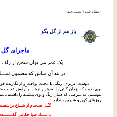
« مطلب قبلی
|
مطلب بعدی »
باز هم از گل بگو
ماجرای گل (2
یک عمر می توان سخن از زلف ی
در بند آن مباش که مضمون نمـــ
دوست عزیزی، زنگی با محبت نواخت و از نگارنده خواس
بوی طیب که یزدان گیتی را صدهزار نزهت و آرایش عجیب بخشی
بنویسم،
به شرطی که همان رنگ و بوی پیشینه را داشته باش
روزهای کهن و شیرین بیندازد.
گـُـل صبحدم از شــاخ برآشفت
با بــــاد صبا حکایتی گفـــــــ