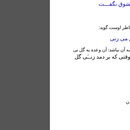
وق نگفـــت
اطر اوست گوید:
 می زنی
 به آن نباشد: آن وعده به گل نی
قتی که بر دمد زنــَی گل
ن