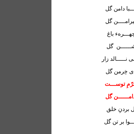
ـبا دامن گل
ـیرامــــن گل
چهـــرهء باغ
ــــــن
گل
 نـــــالد زار
ای خِرمن گل
رّمِ توســـت
امــــــن گل
ل بردنِ خلق
ــوا بر تن گل