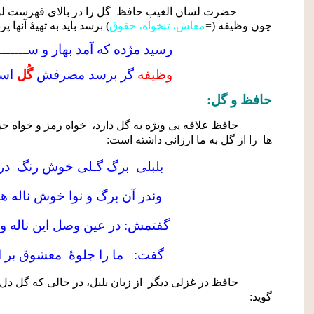
حضرت لسان الغیب حافظ
گل را در بالای فهرست 
چون وظیفه (=
معاش، تنخواه، حقوق
) برسد باید به تهیۀ آنها پ
رسید مژده که آمد بهار و ســـــــ
وظیفه
گر برسد مصرفش
گُل
است
حافظ و گل:
حافظ علاقه یی ویژه به گل دارد،
خواه رمز و خواه جز 
ها
را از گل به ما ارزانی داشته است:
بلبلی
برگ گـلی خوش رنگ
در
وندر آن برگ و نوا خوش ناله ه
گفتمش: در عین وصل این ناله و
گفت:
ما را جلوۀ
معشوق بر ا
حافظ در غزلی دیگر
از زبان بلبل، در حالی که گل 
گوید: