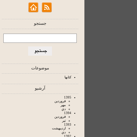
جستجو
موضوعات
کتابها
آرشیو
1395
فروردين
مهر
دي
1394
فروردين
تير
1393
ارديبهشت
دي
1392