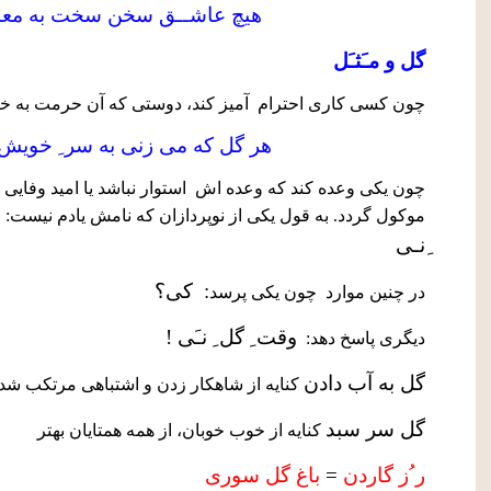
هیچ عاشــق سخن سخت به معش
گل و مـَثـَل
چون کسی کاری احترام
آمیز کند، دوستی که آن حرمت به خ
هر گل که می زنی به سر ِ خویش
چون یکی وعده کند که وعده اش
استوار نباشد یا امید وفایی
و
موکول گردد. به قول یکی از نوپردازان که نامش یادم نیست:
ِنـی
:
کی؟
در چنین موارد
چون یکی پرسد
وقت ِ گل ِ نـَی !
دیگری پاسخ دهد:
گل به آب دادن
کنایه از شاهکار زدن و اشتباهی مرتکب شد
گل سر سبد
کنایه از خوب خوبان، از همه همتایان بهتر
ر ُز گاردن
=
باغ گل سوری