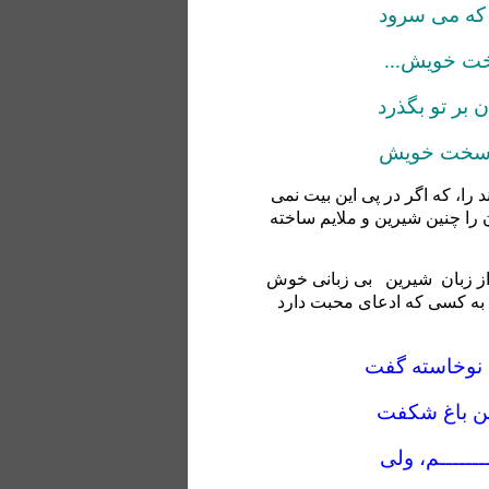
 که می سرود
خت خویش...
ر تو بگذرد
 سخت خویش
ند را، که اگر در پی این بیت نمی
ن را چنین شیرین و ملایم ساخته
ز زبان
شیرین
بی زبانی خوش
ا به کسی که ادعای محبت دارد
ل نوخاسته گفت
ین باغ شکفت
ــــــم، ولی