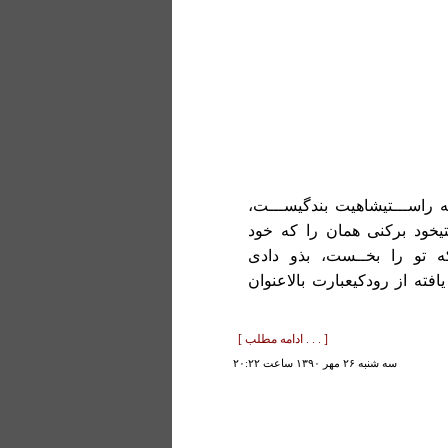
 راســـتیشاهیت بندگیســـت،
تیخود برکنی همان را که خود
ه تو را بخــست، بذو دادی
فته از رودکیعبارت بالاعنوان
[ . . . ادامه مطلب ]
سه شنبه ۲۶ مهر ۱۳۹۰ ساعت ۲۰:۲۲