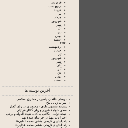
فروردين
ارديبهشت
خرداد
تير
مرداد
شهريور
مهر
آذر
دي
بهمن
اسفند
1385
ارديبهشت
خرداد
تير
شهريور
مهر
آبان
آذر
دي
بهمن
اسفند
آخرین نوشته ها
دوستی خاندان پیامبر در مشرق اسلامی
میراث زبانی بلخ
پسوند تشبیهی واری - مختصری در زبان گفتار
سخن خواجۀ شیراز و زبان گفتار هراتیان
نتيجۀ دولت - نگاهى به كتاب نتيجة الدولة و برخی
اختراعات مهمّ در خراسان سدۀ نهم
یادداشتهای تاریخی منشی محمدعظیم-6
یادداشتهای تاریخی منشی محمد عظیم-5