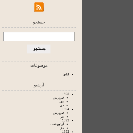
جستجو
موضوعات
کتابها
آرشیو
1395
فروردين
مهر
دي
1394
فروردين
تير
1393
ارديبهشت
دي
1392