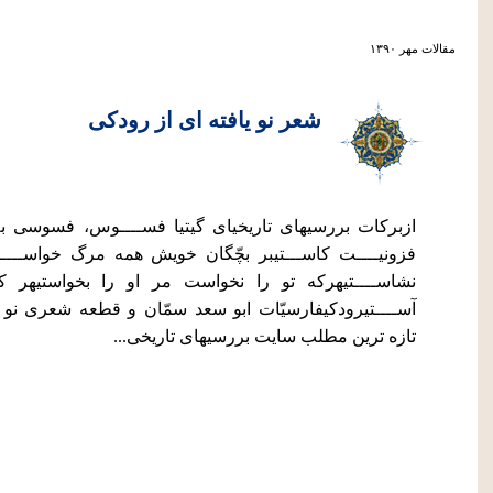
مقالات مهر ۱۳۹۰
شعر نو یافته ای از رودکی
ازبرکات بررسیهای تاریخیای گیتیا فســــوس، فسوسی به
فزونیــــت کاســـتیبر بچّگان خویش همه مرگ خواســــ
نشاســــتیهرکه تو را نخواست مر او را بخواستیهر ک
آســــتیرودکیفارسيّات ابو سعد سمّان و قطعه شعری نو يا
تازه ترین مطلب سایت بررسیهای تاریخی...