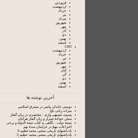
فروردين
ارديبهشت
خرداد
تير
مرداد
شهريور
مهر
آذر
دي
بهمن
اسفند
1385
ارديبهشت
خرداد
تير
شهريور
مهر
آبان
آذر
دي
بهمن
اسفند
آخرین نوشته ها
دوستی خاندان پیامبر در مشرق اسلامی
میراث زبانی بلخ
پسوند تشبیهی واری - مختصری در زبان گفتار
سخن خواجۀ شیراز و زبان گفتار هراتیان
نتيجۀ دولت - نگاهى به كتاب نتيجة الدولة و برخی
اختراعات مهمّ در خراسان سدۀ نهم
یادداشتهای تاریخی منشی محمدعظیم-6
یادداشتهای تاریخی منشی محمد عظیم-5