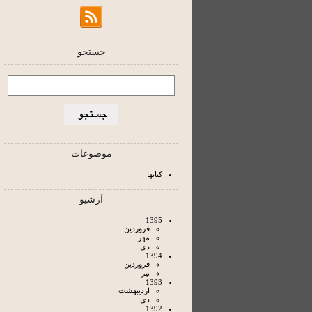
جستجو
موضوعات
کتابها
آرشیو
1395
فروردين
مهر
دي
1394
فروردين
تير
1393
ارديبهشت
دي
1392