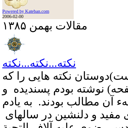
Powered by Kateban.com
2006-02-00
مقالات بهمن ۱۳۸۵
نکته...نکته...نکته
ت)دوستان نکته هایی را که
حه) نوشته بودم پسندیده و
ء آن مطالب بودند. به یادم
ی مفید و دلنشین در سالهای
دس رضوی علیه آلاف التحیة