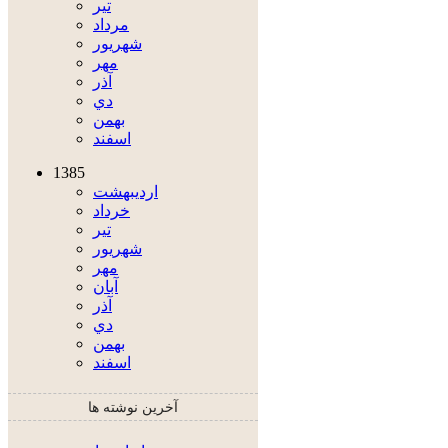
تير
مرداد
شهريور
مهر
آذر
دي
بهمن
اسفند
1385
ارديبهشت
خرداد
تير
شهريور
مهر
آبان
آذر
دي
بهمن
اسفند
آخرین نوشته ها