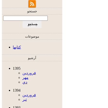
جستجو
موضوعات
کتابها
آرشیو
1395
فروردين
مهر
دي
1394
فروردين
تير
1393