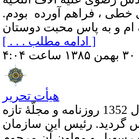
 خطی ، فراهم آورده بودم.
[ . . . ادامه مطلب ]
۴:
هیأت تحریر
یادی از چند دوست دانشوردر سال 1352 روزنامه و مجلّۀ تازه
س گردید. رئیس این سازمان
ف سهیل و معاون آن مرحوم